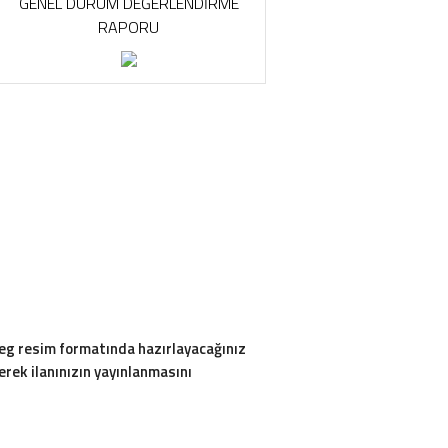
GENEL DURUM DEĞERLENDİRME
RAPORU
peg resim formatında hazırlayacağınız
rek ilanınızın yayınlanmasını