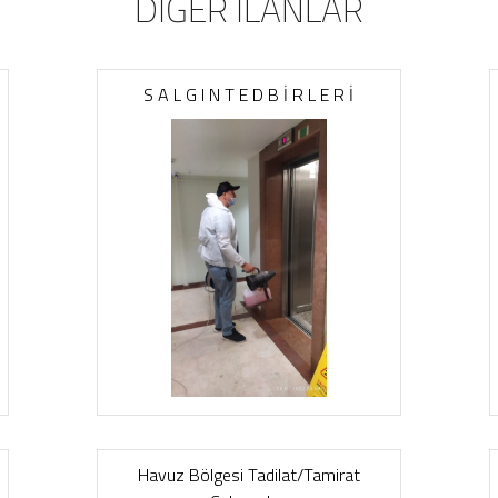
DİĞER İLANLAR
S A L G I N T E D B İ R L E R İ
Havuz Bölgesi Tadilat/Tamirat