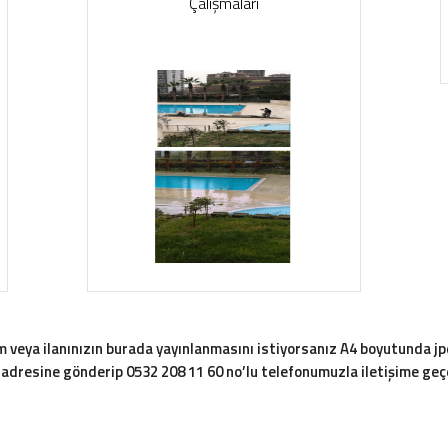
Çalışmaları
am veya ilanınızın burada yayınlanmasını istiyorsanız A4 boyutunda j
dresine gönderip 0532 208 11 60 no’lu telefonumuzla iletişime geçe